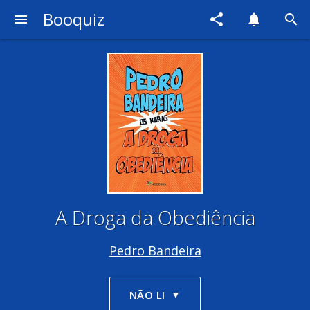
Booquiz
menu
share
notifications
search
A Droga da Obediência
Pedro Bandeira
NÃO LI