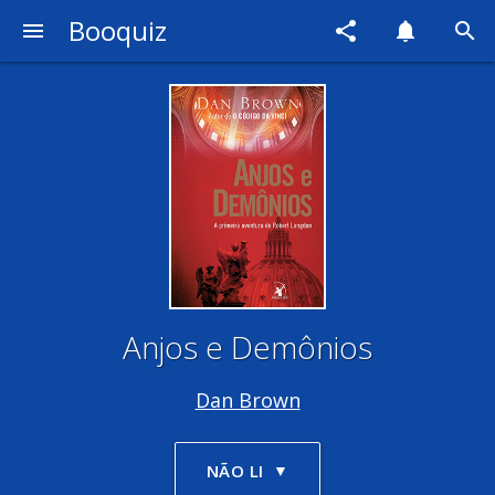
Booquiz
menu
share
notifications
search
Anjos e Demônios
Dan Brown
NÃO LI