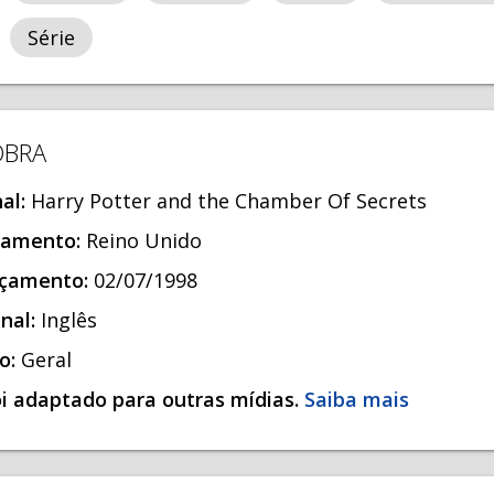
Série
OBRA
nal:
Harry Potter and the Chamber Of Secrets
nçamento:
Reino Unido
nçamento:
02/07/1998
inal:
Inglês
ão:
Geral
foi adaptado para outras mídias.
Saiba mais