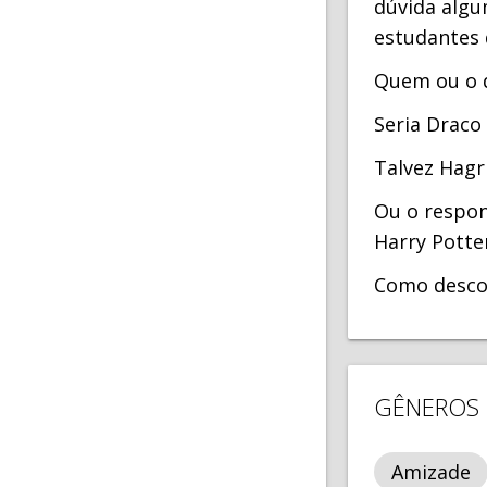
dúvida algu
estudantes 
Quem ou o q
Seria Draco
Talvez Hagr
Ou o respon
Harry Potte
Como descob
GÊNEROS
Amizade