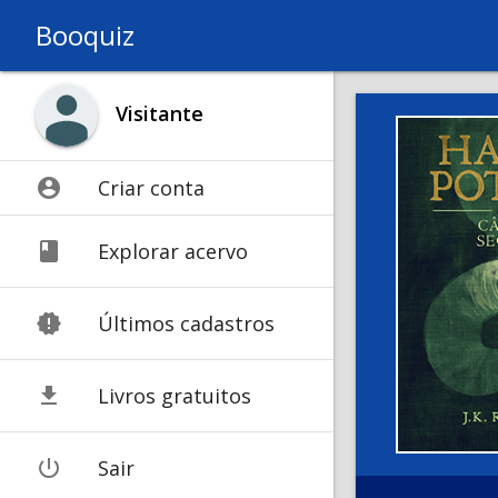
Booquiz
Visitante
account_circle
Criar conta
book
Explorar acervo
new_releases
Últimos cadastros
get_app
Livros gratuitos
power_settings_new
Sair