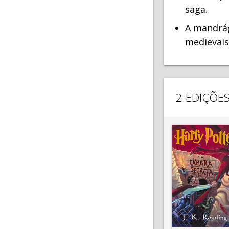
saga.
A mandrág
medievais
2 EDIÇÕE