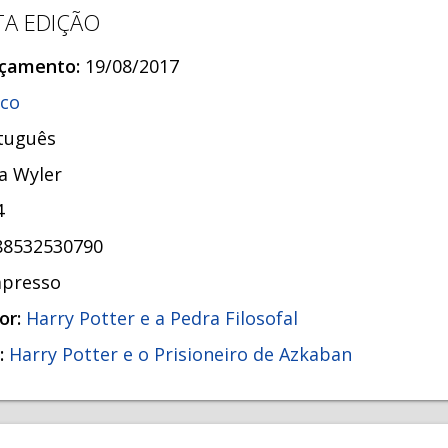
TA EDIÇÃO
nçamento:
19/08/2017
co
tuguês
ia Wyler
4
88532530790
mpresso
or:
Harry Potter e a Pedra Filosofal
:
Harry Potter e o Prisioneiro de Azkaban