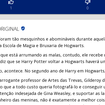
1
0
ORIGINAL
verified_user
foram tão mesquinhos e abomináveis durante aquelas
 a Escola de Magia e Bruxaria de Hogwarts.
que está arrumando as malas, contudo, ele recebe
diz que se Harry Potter voltar a Hogwarts haverá u
ato, acontece. No segundo ano de Harry em Hogwart
arrogante professor de Artes das Trevas, Gilderoy d
 que a todo custo queria fotografá-lo e conseguir 
atenção indesejada de Gina Weasley, e suportar as 
heiro das meninas, não é exatamente a melhor cois