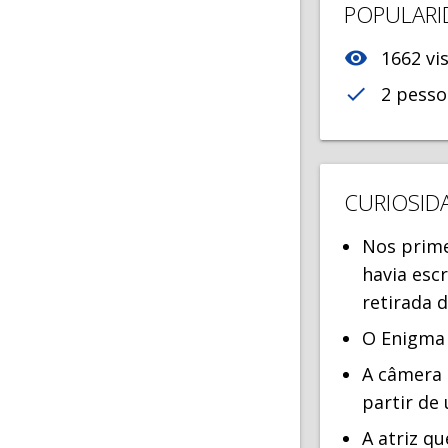
POPULARI
visibility
1662 vis
check
2 pesso
CURIOSID
Nos prime
havia esc
retirada d
O Enigma 
A câmera 
partir de
A atriz q