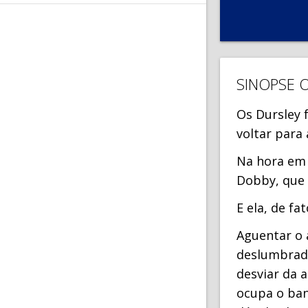
SINOPSE 
Os Dursley 
voltar para
Na hora em 
Dobby, que 
E ela, de f
Aguentar o 
deslumbrado
desviar da 
ocupa o ban