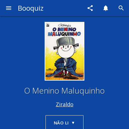
Booquiz
menu
share
notifications
search
O Menino Maluquinho
Ziraldo
NÃO LI