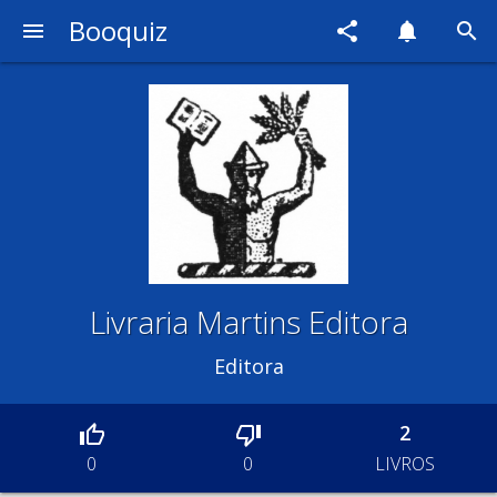
Booquiz
menu
share
notifications
search
Livraria Martins Editora
Editora
2
LIVROS
0
0