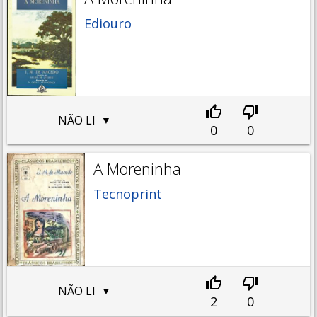
Ediouro
NÃO LI
0
0
A Moreninha
Tecnoprint
NÃO LI
2
0