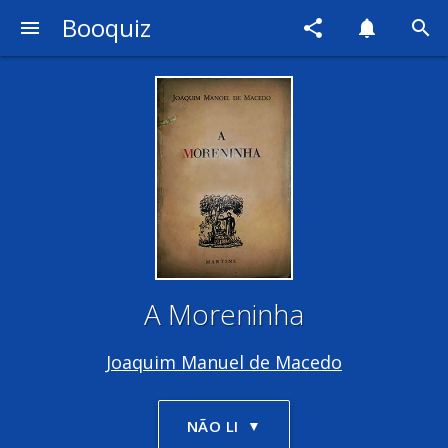
Booquiz
menu
share
notifications
search
A Moreninha
Joaquim Manuel de Macedo
NÃO LI