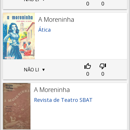
0
0
A Moreninha
Ática
NÃO LI
0
0
A Moreninha
Revista de Teatro SBAT