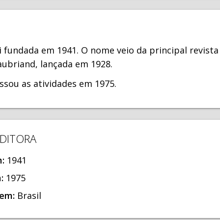
oi fundada em 1941. O nome veio da principal revist
aubriand, lançada em 1928.
essou as atividades em 1975.
EDITORA
m:
1941
m:
1975
gem:
Brasil