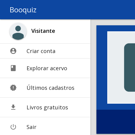
Booquiz
Visitante
account_circle
Criar conta
book
Explorar acervo
new_releases
Últimos cadastros
get_app
Livros gratuitos
power_settings_new
Sair