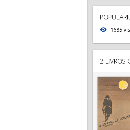
POPULARI
visibility
1685 vis
2 LIVROS